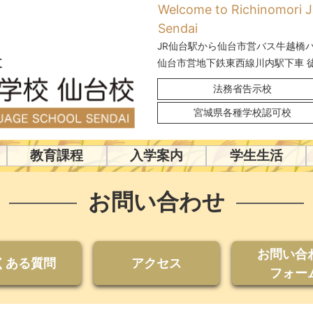
Welcome to Richinomori 
Sendai
JR仙台駅から仙台市営バス牛越橋バ
仙台市営地下鉄東西線川内駅下車 徒
法務省告示校
宮城県各種学校認可校
教育課程
入学案内
学生生活
お問い合わせ
お問い合
くある質問
アクセス
フォー